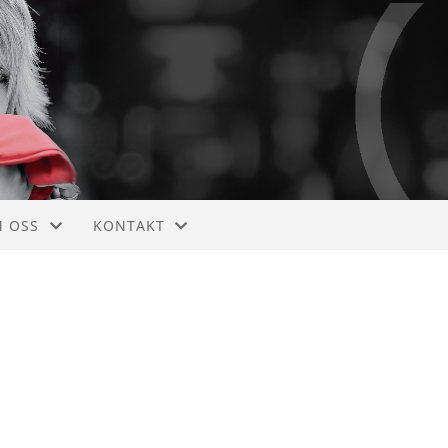
 OSS
KONTAKT
TIVITETER
FACEBOOK
DTEKTER
KONTAKT
STORIE
STYRET
LIKEPERSONER