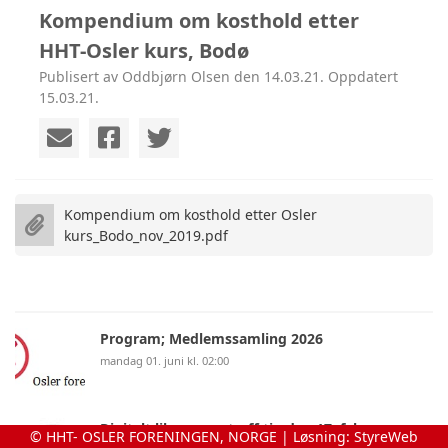
Kompendium om kosthold etter
HHT-Osler kurs, Bodø
Publisert av Oddbjørn Olsen den 14.03.21. Oppdatert
15.03.21.
Kompendium om kosthold etter Osler
kurs_Bodo_nov_2019.pdf
Program; Medlemssamling 2026
mandag 01. juni kl. 02:00
Digitalt likepersontreff tirsdag 17. februar
© HHT- OSLER FORENINGEN, NORGE | Løsning:
StyreWeb