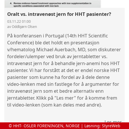
Oralt vs. intravenøst jern for HHT pasienter?
03.11.22 01:00
av Oddbjørn Olsen
På konferansen i Portugal (14th HHT Scientific
Conference) ble det holdt en presentasjon
v/hematolog Michael Auerbach, MD, som diskuterer
fordeler/ulemper ved bruk av jerntabletter vs.
intravenøst jern for å behandle jern-anemi hos HHT
pasienter. Vi har forstått at det er endel norske HHT
pasienter som kunne ha fordel av å dele denne
video-lenken med sin fastlege for å argumenter for
intravenøst jern som et bedre alternativ enn
jerntabletter. Klikk på "Les mer" for å komme frem
til video-lenken (som kan deles med andre).
Les mer
© HHT- OSLER FORENINGEN, NORGE | Løsning:
StyreWeb